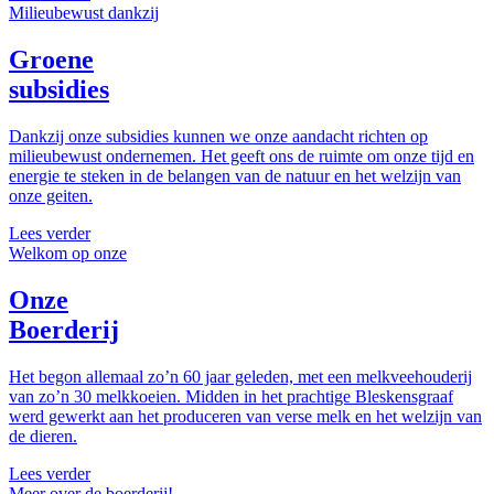
Milieubewust dankzij
Groene
subsidies
Dankzij onze subsidies kunnen we onze aandacht richten op
milieubewust ondernemen. Het geeft ons de ruimte om onze tijd en
energie te steken in de belangen van de natuur en het welzijn van
onze geiten.
Lees verder
Welkom op onze
Onze
Boerderij
Het begon allemaal zo’n 60 jaar geleden, met een melkveehouderij
van zo’n 30 melkkoeien. Midden in het prachtige Bleskensgraaf
werd gewerkt aan het produceren van verse melk en het welzijn van
de dieren.
Lees verder
Meer over de boerderij!