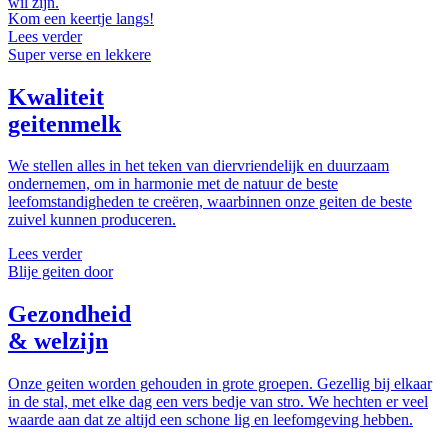
wil zijn.
Kom een keertje langs!
Lees verder
Super verse en lekkere
Kwaliteit
geitenmelk
We stellen alles in het teken van diervriendelijk en duurzaam
ondernemen, om in harmonie met de natuur de beste
leefomstandigheden te creëren, waarbinnen onze geiten de beste
zuivel kunnen produceren.
Lees verder
Blije geiten door
Gezondheid
& welzijn
Onze geiten worden gehouden in grote groepen. Gezellig bij elkaar
in de stal, met elke dag een vers bedje van stro. We hechten er veel
waarde aan dat ze altijd een schone lig en leefomgeving hebben.