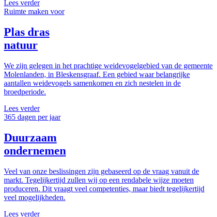
Lees verder
Ruimte maken voor
Plas dras
natuur
We zijn gelegen in het prachtige weidevogelgebied van de gemeente
Molenlanden, in Bleskensgraaf. Een gebied waar belangrijke
aantallen weidevogels samenkomen en zich nestelen in de
broedperiode.
Lees verder
365 dagen per jaar
Duurzaam
ondernemen
Veel van onze beslissingen zijn gebaseerd op de vraag vanuit de
markt. Tegelijkertijd zullen wij op een rendabele wijze moeten
produceren. Dit vraagt veel competenties, maar biedt tegelijkertijd
veel mogelijkheden.
Lees verder