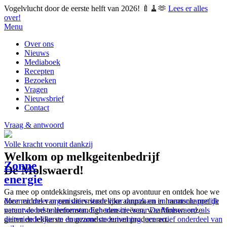
Vogelvlucht door de eerste helft van 2026! 🍼🧹🫶
Lees er alles
over!
Menu
Over ons
Nieuws
Mediaboek
Recepten
Bezoeken
Vragen
Nieuwsbrief
Contact
Vraag & antwoord
Volle kracht vooruit dankzij
Welkom op melkgeitenbedrijf
Zonne
De Molswaerd!
energie
Ga mee op ontdekkingsreis, met ons op avontuur en ontdek hoe we
Meer en meer organisaties staan voor duurzaam en maatschappelijk
door middel van een diervriendelijke aanpak en in harmonie met de
verantwoord ondernemen. Een transitie waar De Molswaerd, als
natuur de beste leefomstandigheden creëren, waarbinnen onze
diervriendelijke en duurzame onderneming, een actief onderdeel van
geiten de lekkerste en gezondste zuivel produceren.